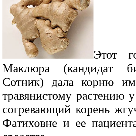
Этот г
Маклюра (кандидат би
Сотник) дала корню им
травянистому растению у
согревающий корень жгу
Фатиховне и ее пациент