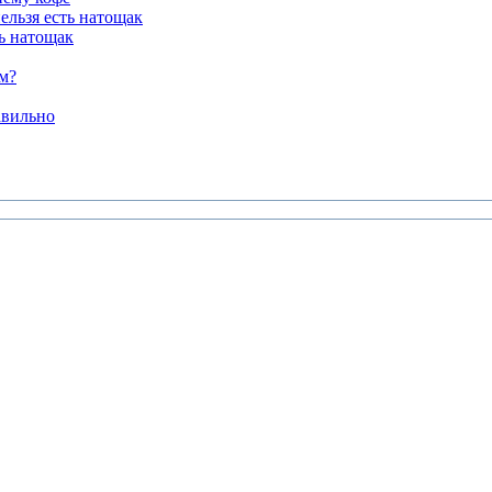
ельзя есть натощак
ь натощак
м?
авильно