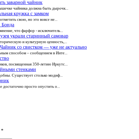
ть заварной чайник
ышечке чайника должна быть дырочк...
льная кружка с замком
тметить свою, но это вовсе не...
 Бонда
нение, что фарфор - исключитель...
узея украли старинный самовар
торическую и культурную ценность,...
Чайник со свистком — уже не актуально
ьным способом – сообщением в Инте...
ство
ков, посвященная 350-летию Иркутс...
ойными стенками
добны. Существует столько модиф...
рник
е достаточно просто опустить о...
ы
*