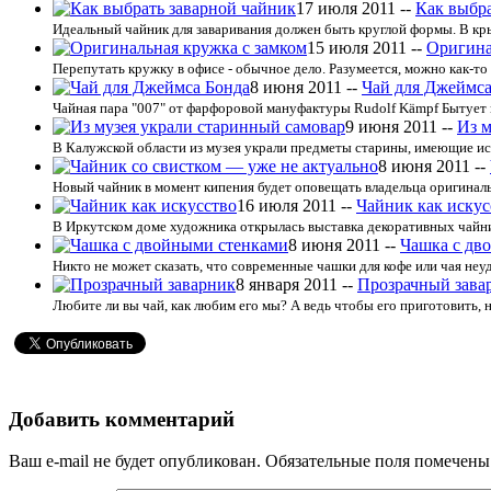
17 июля 2011 --
Как выбра
Идеальный чайник для заваривания должен быть круглой формы. В кр
15 июля 2011 --
Оригина
Перепутать кружку в офисе - обычное дело. Разумеется, можно как-то о
8 июня 2011 --
Чай для Джеймса
Чайная пара "007" от фарфоровой мануфактуры Rudolf Kämpf Бытует м
9 июня 2011 --
Из м
В Калужской области из музея украли предметы старины, имеющие ис
8 июня 2011 --
Новый чайник в момент кипения будет оповещать владельца оригинал
16 июля 2011 --
Чайник как искус
В Иркутском доме художника открылась выставка декоративных чайни
8 июня 2011 --
Чашка с дв
Никто не может сказать, что современные чашки для кофе или чая неу
8 января 2011 --
Прозрачный зава
Любите ли вы чай, как любим его мы? А ведь чтобы его приготовить, н
Добавить комментарий
Ваш e-mail не будет опубликован.
Обязательные поля помечен