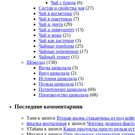
Чай с блюда
(6)
Состав и свойства чая
(27)
Чай в косметике
(5)
Чай в пакетиках
(7)
Чай и диета
(29)
Чай и иммунитет
(13)
Чай и кожа
(21)
Чай как растение
(3)
Чайные приборы
(25)
Чайные церемонии
(17)
Чайный этикет
(11)
Шоколад
(158)
Виды шоколада
(3)
Вред шоколада
(2)
История шоколада
(3)
Польза шоколада
(15)
Потребление шоколада
(69)
Производство шоколада
(68)
Последние комментариии
Таня
к записи
Вторая жизнь стаканчика из под кофе
фиалка молчаливая
к записи
Чертова дюжина факто
STatiana
к записи
Какие продукты просто нельзя ес
Михаил
к записи
Пять реальных альтернатив утрен