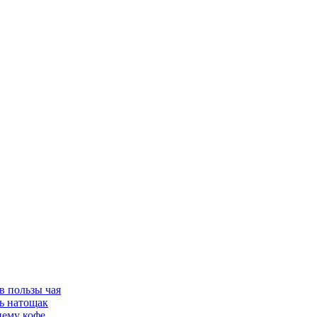
в пользы чая
ть натощак
нему кофе