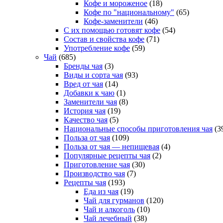
Кофе и мороженое
(18)
Кофе по "национальному"
(65)
Кофе-заменители
(46)
С их помощью готовят кофе
(54)
Состав и свойства кофе
(71)
Употребление кофе
(59)
Чай
(685)
Бренды чая
(3)
Виды и сорта чая
(93)
Вред от чая
(14)
Добавки к чаю
(1)
Заменители чая
(8)
История чая
(19)
Качество чая
(5)
Национальные способы приготовления чая
(3
Польза от чая
(109)
Польза от чая — непищевая
(4)
Популярные рецепты чая
(2)
Приготовление чая
(30)
Производство чая
(7)
Рецепты чая
(193)
Еда из чая
(19)
Чай для гурманов
(120)
Чай и алкоголь
(10)
Чай лечебный
(38)