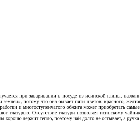
учается при заваривании в посуде из исинской глины, назван
емлей», потому что она бывает пяти цветов: красного, желтог
бработки и многоступенчатого обжига может приобретать самые
ют глазурью. Отсутствие глазури позволяет исинскому чайнику
ны хорошо держит тепло, поэтому чай долго не остывает, а ручк