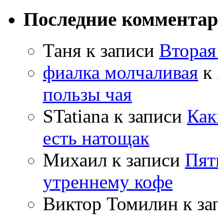
Последние коммента
Таня
к записи
Вторая
фиалка молчаливая
к 
пользы чая
STatiana
к записи
Как
есть натощак
Михаил
к записи
Пят
утреннему кофе
Виктор Томилин
к за