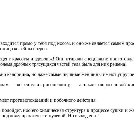
находится прямо у тебя под носом, и оно же является самым п
нница кофейных зерен.
ецепт красоты и здоровья! Они втирали специально приготовл
облема дряблых трясущихся частей тела была для них решена!
но калорийна, но даже самые пышные женщины имеют упругое т
лоидам — кофеину и тригонеллину, — а также хлорогеновой 
еет противопоказаний и побочного действия.
подойдет, ибо его химическая структура в процессе сушки и жа
 под кожу практически нулевой. Но выход есть!