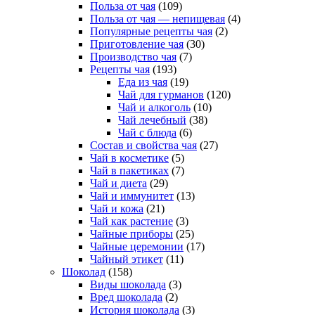
Польза от чая
(109)
Польза от чая — непищевая
(4)
Популярные рецепты чая
(2)
Приготовление чая
(30)
Производство чая
(7)
Рецепты чая
(193)
Еда из чая
(19)
Чай для гурманов
(120)
Чай и алкоголь
(10)
Чай лечебный
(38)
Чай с блюда
(6)
Состав и свойства чая
(27)
Чай в косметике
(5)
Чай в пакетиках
(7)
Чай и диета
(29)
Чай и иммунитет
(13)
Чай и кожа
(21)
Чай как растение
(3)
Чайные приборы
(25)
Чайные церемонии
(17)
Чайный этикет
(11)
Шоколад
(158)
Виды шоколада
(3)
Вред шоколада
(2)
История шоколада
(3)