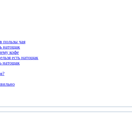
в пользы чая
ть натощак
нему кофе
ельзя есть натощак
ь натощак
м?
авильно