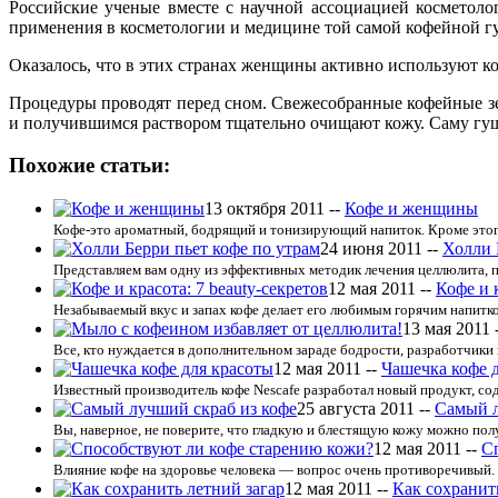
Российские ученые вместе с научной ассоциацией косметол
применения в косметологии и медицине той самой кофейной г
Оказалось, что в этих странах женщины активно используют к
Процедуры проводят перед сном. Свежесобранные кофейные зер
и получившимся раствором тщательно очищают кожу. Саму гущу
Похожие статьи:
13 октября 2011 --
Кофе и женщины
Кофе-это ароматный, бодрящий и тонизирующий напиток. Кроме этого,
24 июня 2011 --
Холли 
Представляем вам одну из эффективных методик лечения целлюлита, п
12 мая 2011 --
Кофе и к
Незабываемый вкус и запах кофе делает его любимым горячим напитком
13 мая 2011 
Все, кто нуждается в дополнительном зараде бодрости, разработчики 
12 мая 2011 --
Чашечка кофе 
Известный производитель кофе Nescafe разработал новый продукт, сод
25 августа 2011 --
Самый л
Вы, наверное, не поверите, что гладкую и блестящую кожу можно полу
12 мая 2011 --
С
Влияние кофе на здоровье человека — вопрос очень противоречивый. Н
12 мая 2011 --
Как сохранит