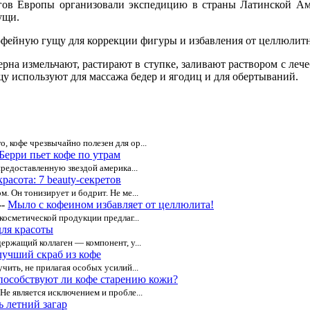
огов Европы организовали экспедицию в страны Латинской Аме
ущи.
офейную гущу для коррекции фигуры и избавления от целлюлитн
на измельчают, растирают в ступке, заливают раствором с леч
 используют для массажа бедер и ягодиц и для обертываний.
 кофе чрезвычайно полезен для ор...
Берри пьет кофе по утрам
редоставленную звездой америка...
расота: 7 beauty-секретов
. Он тонизирует и бодрит. Не ме...
--
Мыло с кофеином избавляет от целлюлита!
косметической продукции предлаг...
для красоты
ержащий коллаген — компонент, у...
учший скраб из кофе
чить, не прилагая особых усилий...
пособствуют ли кофе старению кожи?
е является исключением и пробле...
ь летний загар