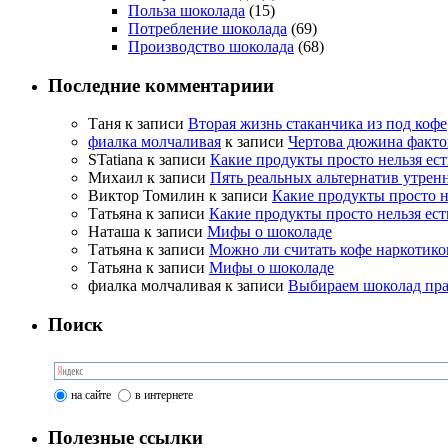
Польза шоколада
(15)
Потребление шоколада
(69)
Производство шоколада
(68)
Последние комментариии
Таня
к записи
Вторая жизнь стаканчика из под кофе
фиалка молчаливая
к записи
Чертова дюжина факто
STatiana
к записи
Какие продукты просто нельзя ес
Михаил
к записи
Пять реальных альтернатив утрен
Виктор Томилин
к записи
Какие продукты просто н
Татьяна
к записи
Какие продукты просто нельзя ест
Наташа
к записи
Мифы о шоколаде
Татьяна
к записи
Можно ли считать кофе наркотико
Татьяна
к записи
Мифы о шоколаде
фиалка молчаливая
к записи
Выбираем шоколад пр
Поиск
на сайте
в интернете
Полезные ссылки