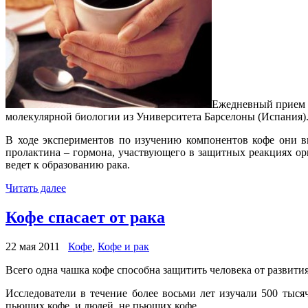
Ежедневный прием к
молекулярной биологии из Университета Барселоны (Испания)
В ходе экспериментов по изучению компонентов кофе они в
пролактина – гормона, участвующего в защитных реакциях о
ведет к образованию рака.
Читать далее
Кофе спасает от рака
22 мая 2011
Кофе
,
Кофе и рак
Всего одна чашка кофе способна защитить человека от развити
Исследователи в течение более восьми лет изучали 500 тыс
пьющих кофе, и людей, не пьющих кофе.