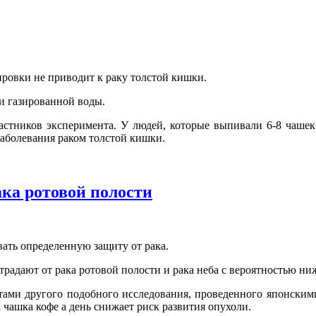
ировки не приводит к раку толстой кишки.
и газированной воды.
астников эксперимента. У людей, которые выпивали 6-8 чашек 
заболевания раком толстой кишки.
ка ротовой полости
ать определенную защиту от рака.
адают от рака ротовой полости и рака неба с вероятностью ниже
татами другого подобного исследования, проведенного японски
а чашка кофе a день снижает риск развития опухоли.