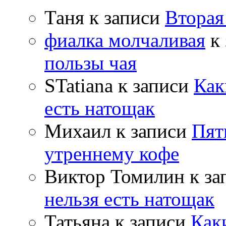
Таня
к записи
Вторая
фиалка молчаливая
к 
пользы чая
STatiana
к записи
Как
есть натощак
Михаил
к записи
Пят
утреннему кофе
Виктор Томилин
к за
нельзя есть натощак
Татьяна
к записи
Как