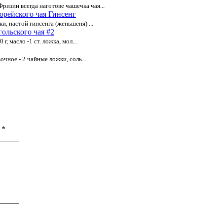
изии всегда наготове чашечка чая...
орейского чая Гинсенг
, настой гинсенга (женьшеня) ...
ольского чая #2
, масло -1 ст. ложка, мол...
очное - 2 чайные ложки, соль...
ы
*