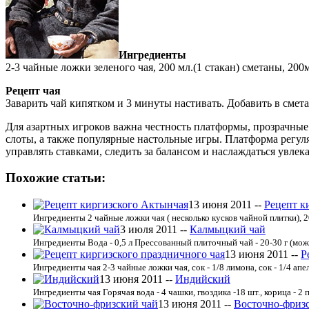
Ингредиенты
2-3 чайные ложки зеленого чая, 200 мл.(1 стакан) сметаны, 200м
Рецепт чая
Заварить чай кипятком и 3 минуты настивать. Добавить в смета
Для азартных игроков важна честность платформы, прозрачны
слоты, а также популярные настольные игры. Платформа регул
управлять ставками, следить за балансом и наслаждаться увле
Похожие статьи:
13 июня 2011 --
Рецепт к
Ингредиенты 2 чайные ложки чая ( несколько кусков чайной плитки), 200
3 июля 2011 --
Калмыцкий чай
Ингредиенты Вода - 0,5 л Прессованный плиточный чай - 20-30 г (мож
13 июня 2011 --
Р
Ингредиенты чая 2-3 чайные ложки чая, сок - 1/8 лимона, сок - 1/4 апель
13 июня 2011 --
Индийский
Ингредиенты чая Горячая вода - 4 чашки, гвоздика -18 шт., корица - 2 п
13 июня 2011 --
Восточно-фриз