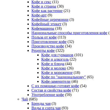
Кофе и секс
(11)
Кофе и страны
(30)
Кофе как растение
(21)
Кофе-арт
(9)
Кофейные церемонии
(3)
Кофейный этикет
(3)
Кофемашины
(18)
Национальные способы приготовления кофе
(
Польза от кофе
(113)
Приготовление кофе
(32)
Производство кофе
(34)
Рецепты кофе
(322)
Кофе для гурманов
(101)
Кофе и алкоголь
(22)
Кофе и блюда
(44)
Кофе и молоко
(26)
Кофе и мороженое
(18)
Кофе по "национальному"
(65)
Кофе-заменители
(46)
С их помощью готовят кофе
(54)
Состав и свойства кофе
(71)
Употребление кофе
(59)
Чай
(685)
Бренды чая
(3)
Виды и сорта чая
(93)