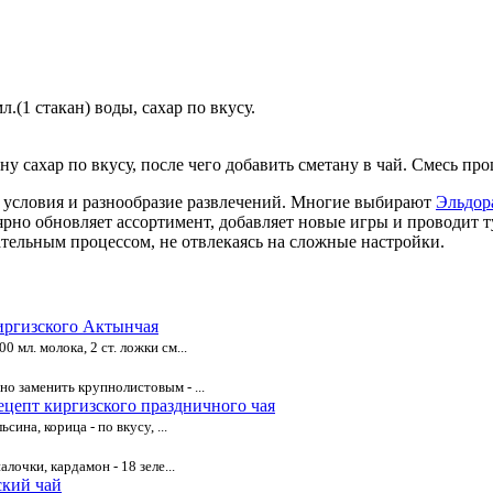
л.(1 стакан) воды, сахар по вкусу.
ну сахар по вкусу, после чего добавить сметану в чай. Смесь пр
е условия и разнообразие развлечений. Многие выбирают
Эльдор
ярно обновляет ассортимент, добавляет новые игры и проводит 
кательным процессом, не отвлекаясь на сложные настройки.
иргизского Актынчая
 мл. молока, 2 ст. ложки см...
но заменить крупнолистовым - ...
ецепт киргизского праздничного чая
сина, корица - по вкусу, ...
алочки, кардамон - 18 зеле...
ский чай