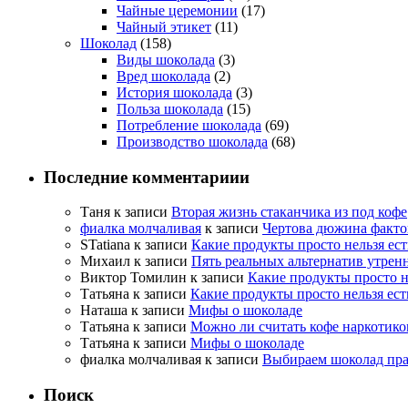
Чайные церемонии
(17)
Чайный этикет
(11)
Шоколад
(158)
Виды шоколада
(3)
Вред шоколада
(2)
История шоколада
(3)
Польза шоколада
(15)
Потребление шоколада
(69)
Производство шоколада
(68)
Последние комментариии
Таня
к записи
Вторая жизнь стаканчика из под кофе
фиалка молчаливая
к записи
Чертова дюжина факто
STatiana
к записи
Какие продукты просто нельзя ес
Михаил
к записи
Пять реальных альтернатив утрен
Виктор Томилин
к записи
Какие продукты просто н
Татьяна
к записи
Какие продукты просто нельзя ест
Наташа
к записи
Мифы о шоколаде
Татьяна
к записи
Можно ли считать кофе наркотико
Татьяна
к записи
Мифы о шоколаде
фиалка молчаливая
к записи
Выбираем шоколад пр
Поиск