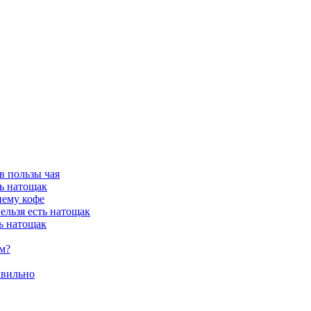
в пользы чая
ть натощак
нему кофе
ельзя есть натощак
ь натощак
м?
авильно