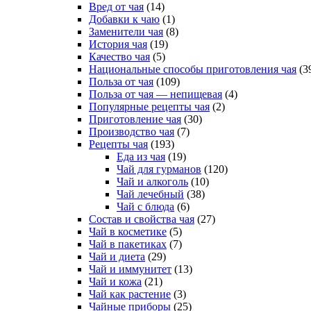
Вред от чая
(14)
Добавки к чаю
(1)
Заменители чая
(8)
История чая
(19)
Качество чая
(5)
Национальные способы приготовления чая
(3
Польза от чая
(109)
Польза от чая — непищевая
(4)
Популярные рецепты чая
(2)
Приготовление чая
(30)
Производство чая
(7)
Рецепты чая
(193)
Еда из чая
(19)
Чай для гурманов
(120)
Чай и алкоголь
(10)
Чай лечебный
(38)
Чай с блюда
(6)
Состав и свойства чая
(27)
Чай в косметике
(5)
Чай в пакетиках
(7)
Чай и диета
(29)
Чай и иммунитет
(13)
Чай и кожа
(21)
Чай как растение
(3)
Чайные приборы
(25)