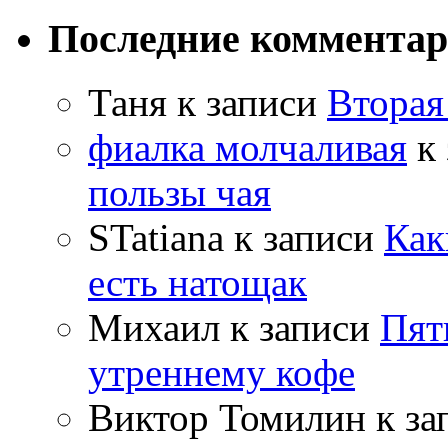
Последние коммента
Таня
к записи
Вторая
фиалка молчаливая
к 
пользы чая
STatiana
к записи
Как
есть натощак
Михаил
к записи
Пят
утреннему кофе
Виктор Томилин
к за