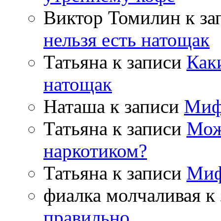
Виктор Томилин
к за
нельзя есть натощак
Татьяна
к записи
Как
натощак
Наташа
к записи
Миф
Татьяна
к записи
Мож
наркотиком?
Татьяна
к записи
Миф
фиалка молчаливая
к 
правильно