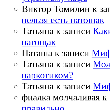
Виктор Томилин
к за
нельзя есть натощак
Татьяна
к записи
Как
натощак
Наташа
к записи
Миф
Татьяна
к записи
Мож
наркотиком?
Татьяна
к записи
Миф
фиалка молчаливая
к 
правильно