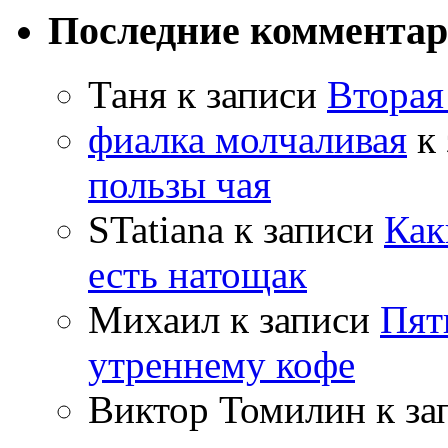
Последние коммента
Таня
к записи
Вторая
фиалка молчаливая
к 
пользы чая
STatiana
к записи
Как
есть натощак
Михаил
к записи
Пят
утреннему кофе
Виктор Томилин
к за