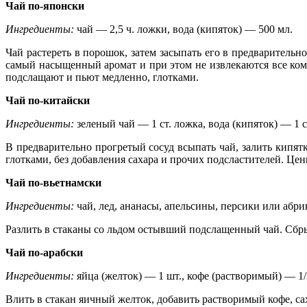
Чай по-японски
Ингредиенты:
чай — 2,5 ч. ложки, вода (кипяток) — 500 мл.
Чай растереть в порошок, затем засыпать его в предварительн
самый насыщенный аромат и при этом не извлекаются все комп
подслащают и пьют медленно, глотками.
Чай по-китайски
Ингредиенты:
зеленый чай — 1 ст. ложка, вода (кипяток) — 1 с
В предварительно прогретый сосуд всыпать чай, залить кипят
глотками, без добавления сахара и прочих подсластителей. Цен
Чай по-вьетнамски
Ингредиенты:
чай, лед, ананасы, апельсины, персики или абр
Разлить в стаканы со льдом остывший подслащенный чай. Сбры
Чай по-арабски
Ингредиенты:
яйца (желток) — 1 шт., кофе (растворимый) — 1/
Влить в стакан яичный желток, добавить растворимый кофе, са