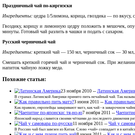
Праздничный чай по-киргизски
Ингредиенты:
цедра 1/5лимона, корица, гвоздика — по вкусу, с
Гвоздику, корицу и лимонную цедру положить в мешочек, опус
минуты. Готовый чай разлить в чашки и подать с сахаром.
Русский черничный чай
Ингредиенты:
крепкий чай — 150 мл, черничный сок — 30 мл, 
Смешать крепкий горячий чай и черничный сок. При желании 
напиток чайную ложку меда.
Похожие статьи:
23 ноября 2010 --
Латинская Амери
В странах Латинской Америки принято пить нечайный чай. Так называю
3 июня 2011 --
Как правильно
Как правило, европейцы заваривают матэ, как чай - в заварочном чайни
7 ноября 2011 --
Чаепитие
Японский народ славится своими чёткими до последнего движения риту
11 ноября 2011 --
Чай у самов
В Россию чай был завезен из Китая. Слово «чай» совпадает и в китайско
8 июня 2011 --
Как и с чем 