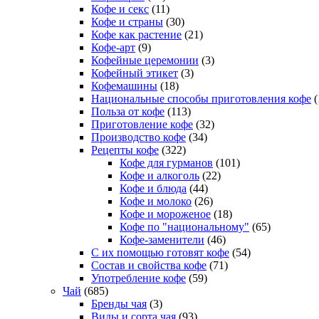
Кофе и секс
(11)
Кофе и страны
(30)
Кофе как растение
(21)
Кофе-арт
(9)
Кофейные церемонии
(3)
Кофейный этикет
(3)
Кофемашины
(18)
Национальные способы приготовления кофе
(
Польза от кофе
(113)
Приготовление кофе
(32)
Производство кофе
(34)
Рецепты кофе
(322)
Кофе для гурманов
(101)
Кофе и алкоголь
(22)
Кофе и блюда
(44)
Кофе и молоко
(26)
Кофе и мороженое
(18)
Кофе по "национальному"
(65)
Кофе-заменители
(46)
С их помощью готовят кофе
(54)
Состав и свойства кофе
(71)
Употребление кофе
(59)
Чай
(685)
Бренды чая
(3)
Виды и сорта чая
(93)