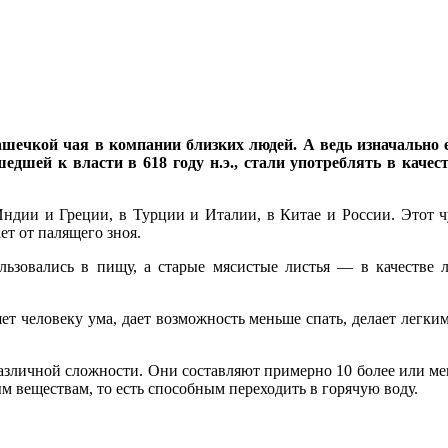
ашечкой чая в компании близких людей. А ведь изначально 
дшей к власти в 618 году н.э., стали употреблять в качес
 Индии и Греции, в Турции и Италии, в Китае и России. Этот 
ет от палящего зноя.
льзовались в пищу, а старые мясистые листья — в качестве л
яет человеку ума, дает возможность меньше спать, делает легким
азличной сложности. Они составляют примерно 10 более или ме
ым веществам, то есть способным переходить в горячую воду.