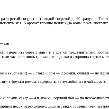
о разогретый сосуд, залить водой согретой до 60 градусов. Така
оненты чая. А аромат японцы ценят куда больше чем экстракт.
такан.
ком и перелить через 3 минуты в другой предварительно прогре
ители чая пьют лишь три заварки, однако из хороших сортов мож
икосы (кубиками) — 1 стакан, ром — 2 рюмки, сливки — по жела
знуть фрукты ромом, выдержать. Затем добавить в чай фрукты.
2 ч. ложки, сахар — 4 ч. ложки, горячий чай — по необходимост
харный песок, затем доверху долить стакан горячим чаем, зава