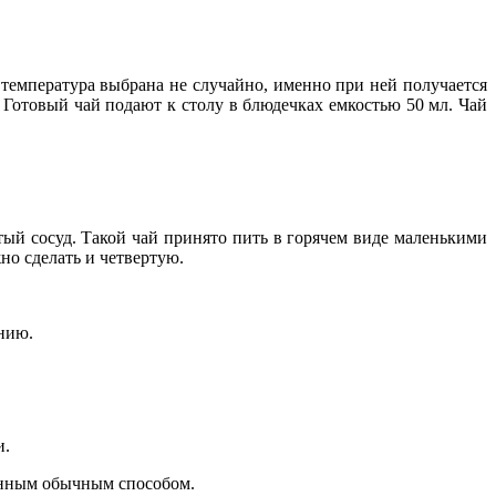
я температура выбрана не случайно, именно при ней получается
 Готовый чай подают к столу в блюдечках емкостью 50 мл. Чай
тый сосуд. Такой чай принято пить в горячем виде маленькими
но сделать и четвертую.
нию.
и.
ренным обычным способом.