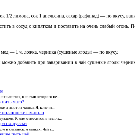
ок 1/2 лимона, сок 1 апельсина, сахар (рафинад) — по вкусу, ва
тить в сосуд с кипятком и поставить на очень слабый огонь. П
мед — 1 ч. ложка, черника (сушеные ягоды) — по вкусу.
можно добавить при заваривании в чай сушеные ягоды черники
ка
т напиток, в состав которого не...
 пить матэ?
ке и пьют из чашки. Я, конечн...
 по-японски: тя-но-ю
алами. К ним относится и чаепит...
ара по-русски
м и славянском языках. Чай т...
лучше пить чай