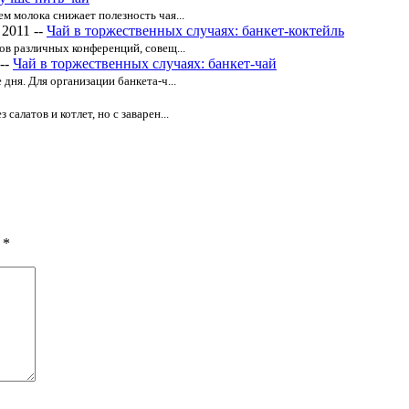
м молока снижает полезность чая...
 2011 --
Чай в торжественных случаях: банкет-коктейль
ов различных конференций, совещ...
--
Чай в торжественных случаях: банкет-чай
дня. Для организации банкета-ч...
алатов и котлет, но с заварен...
ы
*