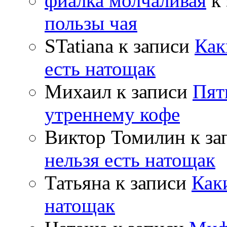
фиалка молчаливая
к 
пользы чая
STatiana
к записи
Как
есть натощак
Михаил
к записи
Пят
утреннему кофе
Виктор Томилин
к за
нельзя есть натощак
Татьяна
к записи
Как
натощак