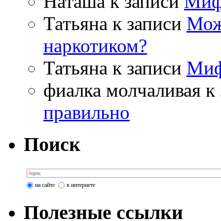
Наташа
к записи
Миф
Татьяна
к записи
Мож
наркотиком?
Татьяна
к записи
Миф
фиалка молчаливая
к 
правильно
Поиск
на сайте
в интернете
Полезные ссылки