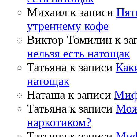
Михаил
к записи
Пят
утреннему кофе
Виктор Томилин
к за
нельзя есть натощак
Татьяна
к записи
Как
натощак
Наташа
к записи
Миф
Татьяна
к записи
Мож
наркотиком?
Татьяна
к записи
Миф