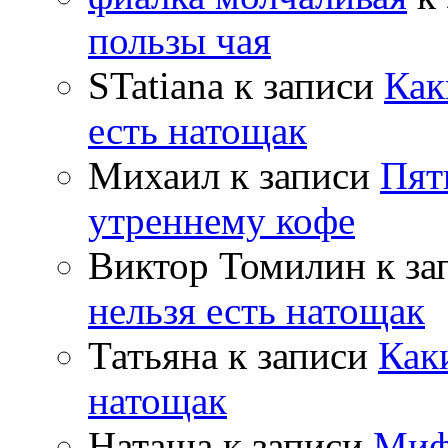
пользы чая
STatiana
к записи
Как
есть натощак
Михаил
к записи
Пят
утреннему кофе
Виктор Томилин
к за
нельзя есть натощак
Татьяна
к записи
Как
натощак
Наташа
к записи
Миф